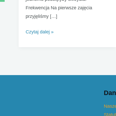
Frekwencja Na pierwsze zajęcia
przyjęliśmy […]
Mokotowskie
Czytaj dalej »
Siodełko
–
pierwszy
turnus
za
nami
Dan
Nasze
Statut