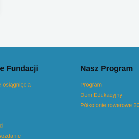
e Fundacji
Nasz Program
 osiągnięcia
Program
Dom Edukacyjny
Półkolonie rowerowe 2
d
wozdanie