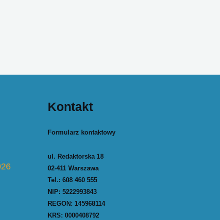
Kontakt
Formularz kontaktowy
ul. Redaktorska 18
026
02-411 Warszawa
Tel.:
608 460 555
NIP: 5222993843
REGON: 145968114
KRS: 0000408792