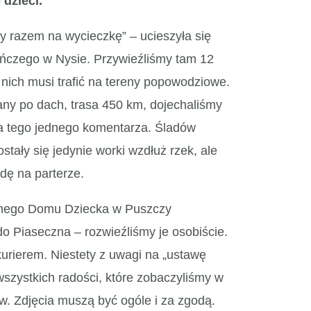
 dzieci.
y razem na wycieczkę” – ucieszyła się
czego w Nysie. Przywieźliśmy tam 12
 nich musi trafić na tereny popowodziowe.
any po dach, trasa 450 km, dojechaliśmy
dla tego jednego komentarza. Śladów
stały się jedynie worki wzdłuż rzek, ale
ę na parterze.
nnego Domu Dziecka w Puszczy
do Piaseczna – rozwieźliśmy je osobiście.
urierem. Niestety z uwagi na „ustawę
zystkich radości, które zobaczyliśmy w
w. Zdjęcia muszą być ogóle i za zgodą.