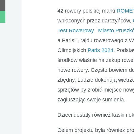
42 rowery polskiej marki
ROME
wpłaconych przez darczyńców,
Test Rowerowy
i
Miasto Pruszk
a Paris!”, rajdu rowerowego z W
Olimpijskich
Paris 2024
. Podsta
środków właśnie na zakup roweró
nowe rowery. Często bowiem do
zbędny. Ludzie dokonują wietrze
sprzętów by zrobić miejsce no
zagłuszając swoje sumienia.
Dzieci dostały również kaski i o
Celem projektu była również pr