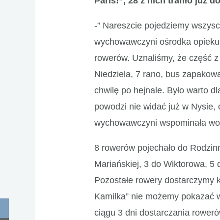
Paris!”, 28 z nich trafiło już do
-” Nareszcie pojedziemy wszysc
wychowawczyni ośrodka opiekuń
rowerów. Uznaliśmy, że część z
Niedziela, 7 rano, bus zapakow
chwilę po hejnale. Było warto 
powodzi nie widać już w Nysie, o
wychowawczyni wspominała wod
8 rowerów pojechało do Rodzi
Mariańskiej, 3 do Wiktorowa, 5 
Pozostałe rowery dostarczymy k
Kamilka” nie możemy pokazać ws
ciągu 3 dni dostarczania roweró