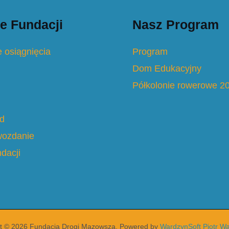
e Fundacji
Nasz Program
 osiągnięcia
Program
Dom Edukacyjny
Półkolonie rowerowe 2
d
wozdanie
dacji
t © 2026 Fundacja Drogi Mazowsza. Powered by
WardzynSoft Piotr Wa